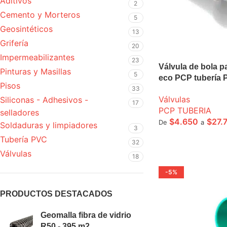
Aditivos
2
Cemento y Morteros
5
Geosintéticos
13
Grifería
20
Impermeabilizantes
23
Válvula de bola pa
Pinturas y Masillas
5
eco PCP tubería
Pisos
33
Válvulas
Siliconas - Adhesivos -
17
PCP TUBERIA
selladores
$
4.650
$
27.
De
a
Soldaduras y limpiadores
3
SELECCIONE OPCI
Tubería PVC
32
Válvulas
18
-5%
PRODUCTOS DESTACADOS
Geomalla fibra de vidrio
R50 - 395 m2