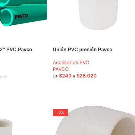
1/2″ PVC Pavco
Unión PVC presión Pavco
Accesorios PVC
PAVCO
$
249
$
28.020
De
a
cl. IVA)
A
SELECCIONE OPCIONES
-5%