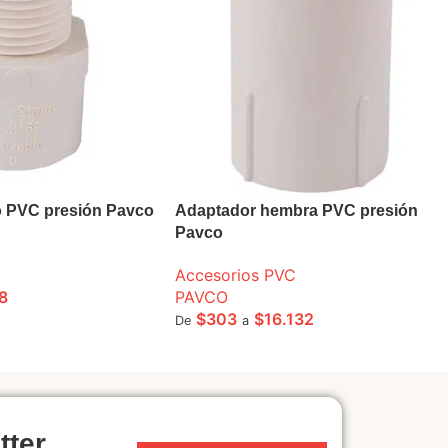
 PVC presión Pavco
Adaptador hembra PVC presión
Pavco
Accesorios PVC
8
PAVCO
$
303
$
16.132
De
a
ONES
SELECCIONE OPCIONES
tter