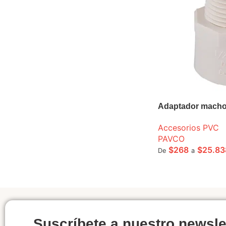
Adaptador macho
Accesorios PVC
PAVCO
$
268
$
25.83
De
a
SELECCIONE OPCI
Suscríbete a nuestro newsle