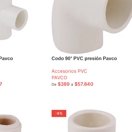
 Pavco
Codo 90° PVC presión Pavco
Accesorios PVC
PAVCO
7
$
389
$
57.840
De
a
ONES
SELECCIONE OPCIONES
-5%