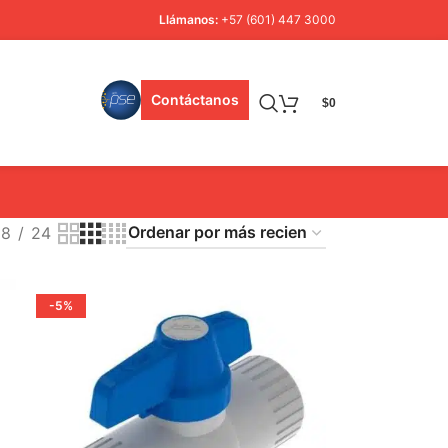
Llámanos:
+57 (601) 447 3000
Contáctanos
$
0
18
24
-5%