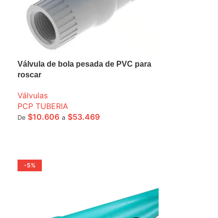
Válvula de bola pesada de PVC para
roscar
Válvulas
PCP TUBERIA
$
10.606
$
53.469
De
a
SELECCIONE OPCIONES
-5%