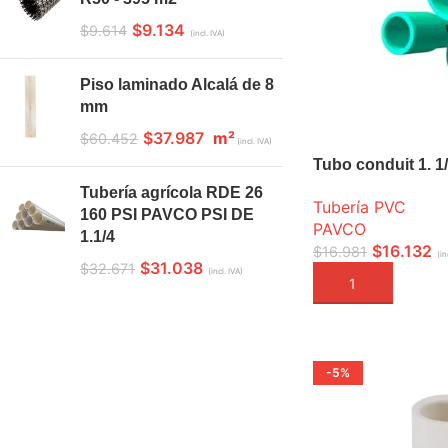
$
9.134
$
9.614
(incl. IVA)
Piso laminado Alcalá de 8
mm
$
37.987
m²
$
60.452
(incl. IVA)
Tubo conduit 1. 
Tubería agrícola RDE 26
Tubería PVC
160 PSI PAVCO PSI DE
PAVCO
1.1/4
$
16.132
$
16.981
(in
$
31.038
$
32.671
(incl. IVA)
AÑADIR A LA CEST
-5%