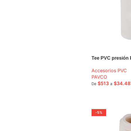
Tee PVC presión
Accesorios PVC
PAVCO
$
513
$
34.48
De
a
SELECCIONE OPCI
-5%