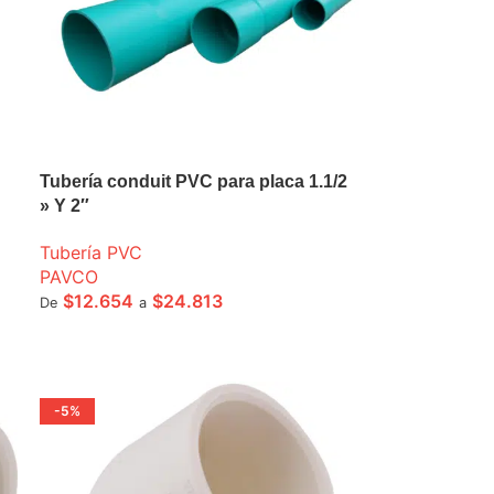
Tubería conduit PVC para placa 1.1/2
» Y 2″
Tubería PVC
PAVCO
$
12.654
$
24.813
De
a
SELECCIONE OPCIONES
-5%