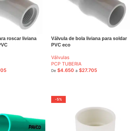
ra roscar liviana
Válvula de bola liviana para soldar
 PVC
PVC eco
Válvulas
PCP TUBERIA
705
$
4.650
$
27.705
De
a
ONES
SELECCIONE OPCIONES
-5%