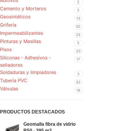
Aditivos
2
Cemento y Morteros
5
Geosintéticos
13
Grifería
20
Impermeabilizantes
23
Pinturas y Masillas
5
Pisos
33
Siliconas - Adhesivos -
17
selladores
Soldaduras y limpiadores
3
Tubería PVC
32
Válvulas
18
PRODUCTOS DESTACADOS
Geomalla fibra de vidrio
R50 - 395 m2