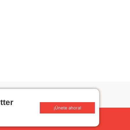
tter
¡Únete ahora!