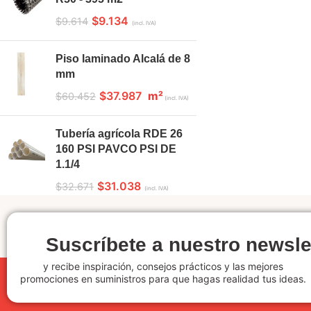
$
9.134
$
9.614
(incl. IVA)
Piso laminado Alcalá de 8
mm
$
37.987
m²
$
60.452
(incl. IVA)
Tubería agrícola RDE 26
160 PSI PAVCO PSI DE
1.1/4
$
31.038
$
32.671
(incl. IVA)
Suscríbete a nuestro newsle
y recibe inspiración, consejos prácticos y las mejores
promociones en suministros para que hagas realidad tus ideas.