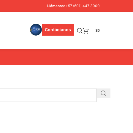
Llámanos:
+57 (601) 447 3000
Contáctanos
$
0