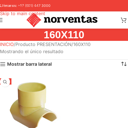
Skip to navigation
Llámanos:
+57 (601) 447 3000
Skip to main content
160X110
INICIO
Producto PRESENTACIÓN
160X110
Mostrando el único resultado
Mostrar barra lateral
-5%