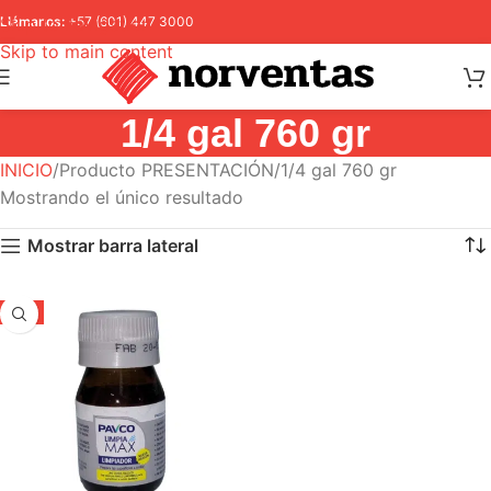
Skip to navigation
Llámanos:
+57 (601) 447 3000
Skip to main content
1/4 gal 760 gr
INICIO
Producto PRESENTACIÓN
1/4 gal 760 gr
Mostrando el único resultado
Mostrar barra lateral
-5%