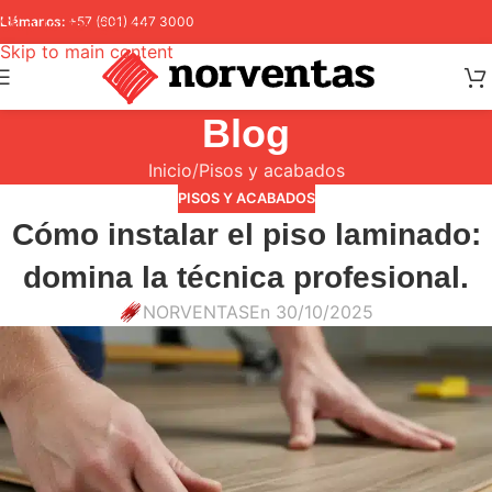
Skip to navigation
Llámanos:
+57 (601) 447 3000
Skip to main content
Blog
Inicio
Pisos y acabados
PISOS Y ACABADOS
Cómo instalar el piso laminado:
domina la técnica profesional.
NORVENTAS
En 30/10/2025