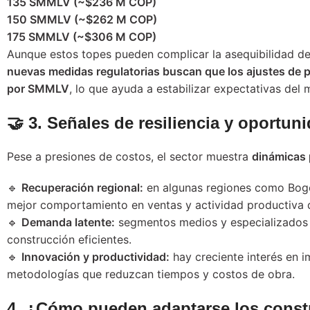
135 SMMLV (~$236 M COP)
150 SMMLV (~$262 M COP)
175 SMMLV (~$306 M COP)
Aunque estos topes pueden complicar la asequibilidad d
nuevas medidas regulatorias buscan que los ajustes de p
por SMMLV
, lo que ayuda a estabilizar expectativas del
🤝 3. Señales de resiliencia y oportun
Pese a presiones de costos, el sector muestra
dinámicas 
🔹
Recuperación regional:
en algunas regiones como Bog
mejor comportamiento en ventas y actividad productiva 
🔹
Demanda latente:
segmentos medios y especializados 
construcción eficientes.
🔹
Innovación y productividad:
hay creciente interés en 
metodologías que reduzcan tiempos y costos de obra.
4. ¿Cómo pueden adaptarse los constr