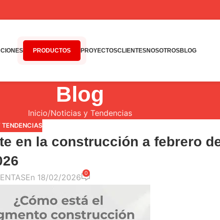
CIONES
PRODUCTOS
PROYECTOS
CLIENTES
NOSOTROS
BLOG
Blog
Inicio
Noticias y Tendencias
Y TENDENCIAS
e en la construcción a febrero d
026
0
ENTAS
En 18/02/2026