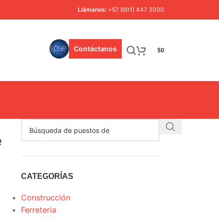
Llámanos:
+57 (601) 447 3000
Contáctanos
$
0
e
CATEGORÍAS
Construcción
Ferreteria