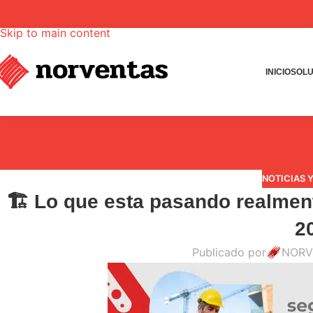
Skip to navigation
Skip to main content
INICIO
SOLU
NOTICIAS 
🏗️ Lo que esta pasando realment
2
Publicado por
NORV