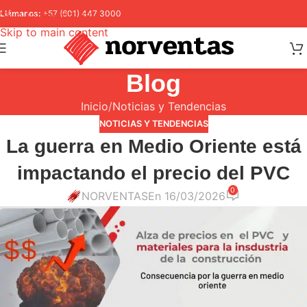
Skip to navigation
Llámanos:
+57 (601) 447 3000
Skip to main content
Blog
Inicio
Noticias y Tendencias
NOTICIAS Y TENDENCIAS
La guerra en Medio Oriente está
impactando el precio del PVC
0
NORVENTAS
En 16/03/2026