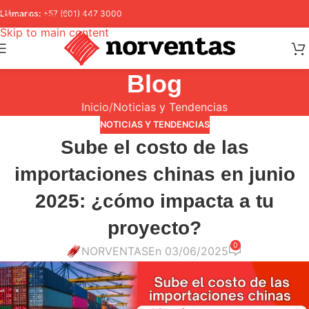
Skip to navigation
Llámanos:
+57 (601) 447 3000
Skip to main content
Blog
Inicio
Noticias y Tendencias
NOTICIAS Y TENDENCIAS
Sube el costo de las
importaciones chinas en junio
2025: ¿cómo impacta a tu
proyecto?
0
NORVENTAS
En 03/06/2025