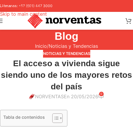
Skip to navigation
Llámanos:
+57 (601) 447 3000
Skip to main content
Blog
Inicio
Noticias y Tendencias
NOTICIAS Y TENDENCIAS
El acceso a vivienda sigue
siendo uno de los mayores retos
del país
0
NORVENTAS
En 20/05/2026
Tabla de contenidos