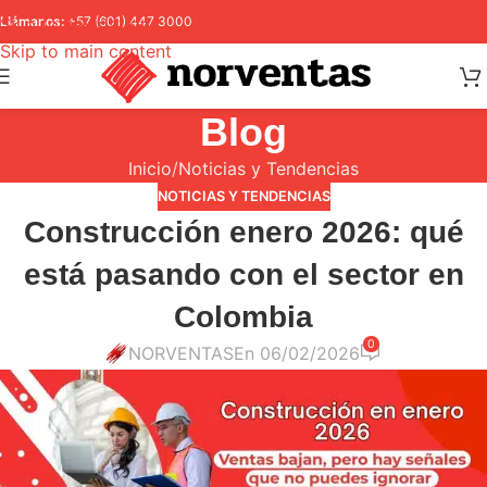
Skip to navigation
Llámanos:
+57 (601) 447 3000
Skip to main content
Blog
Inicio
Noticias y Tendencias
NOTICIAS Y TENDENCIAS
Construcción enero 2026: qué
está pasando con el sector en
Colombia
0
NORVENTAS
En 06/02/2026