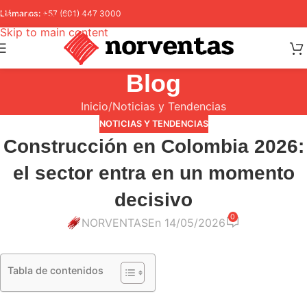
Skip to navigation
Llámanos:
+57 (601) 447 3000
Skip to main content
Blog
Inicio
Noticias y Tendencias
NOTICIAS Y TENDENCIAS
Construcción en Colombia 2026:
el sector entra en un momento
decisivo
0
NORVENTAS
En 14/05/2026
Tabla de contenidos