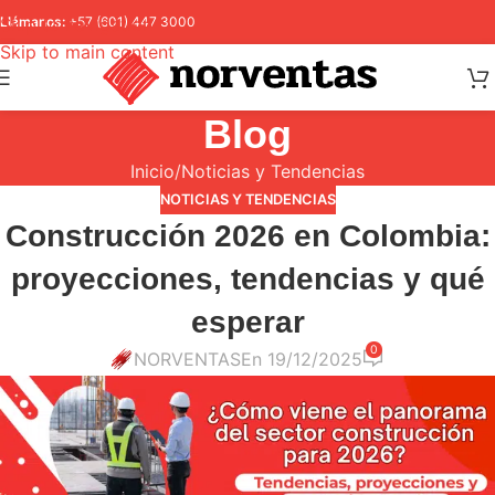
Skip to navigation
Llámanos:
+57 (601) 447 3000
Skip to main content
Blog
Inicio
Noticias y Tendencias
NOTICIAS Y TENDENCIAS
Construcción 2026 en Colombia:
proyecciones, tendencias y qué
esperar
0
NORVENTAS
En 19/12/2025