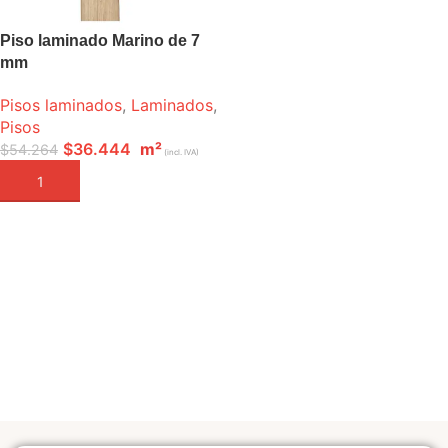
Piso laminado Marino de 7
mm
Pisos laminados
,
Laminados
,
Pisos
$
36.444
m²
$
54.264
(incl. IVA)
AÑADIR A LA CESTA