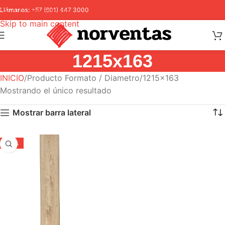
Skip to navigation
Llámanos:
+57 (601) 447 3000
Skip to main content
1215x163
INICIO
Producto Formato / Diametro
1215x163
Mostrando el único resultado
Mostrar barra lateral
-33%