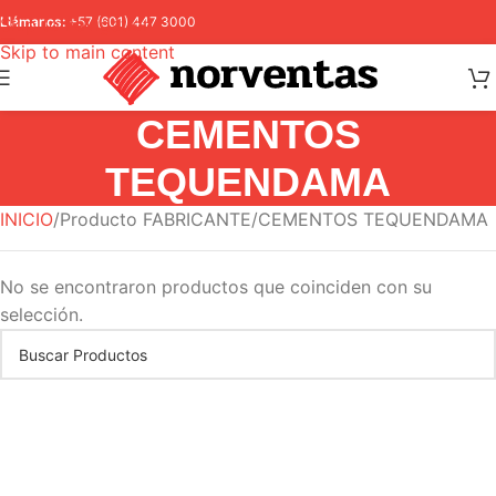
Skip to navigation
Llámanos:
+57 (601) 447 3000
Skip to main content
CEMENTOS
TEQUENDAMA
INICIO
Producto FABRICANTE
CEMENTOS TEQUENDAMA
No se encontraron productos que coinciden con su
selección.