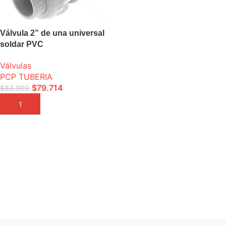
Válvula 2” de una universal
soldar PVC
Válvulas
PCP TUBERIA
$
79.714
$
83.909
AÑADIR A LA CESTA