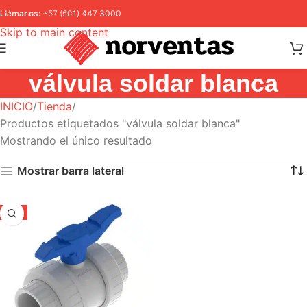
Skip to navigation
Llámanos:
+57 (601) 447 3000
Skip to main content
válvula soldar blanca
INICIO
Tienda
Productos etiquetados "válvula soldar blanca"
Mostrando el único resultado
Mostrar barra lateral
-5%