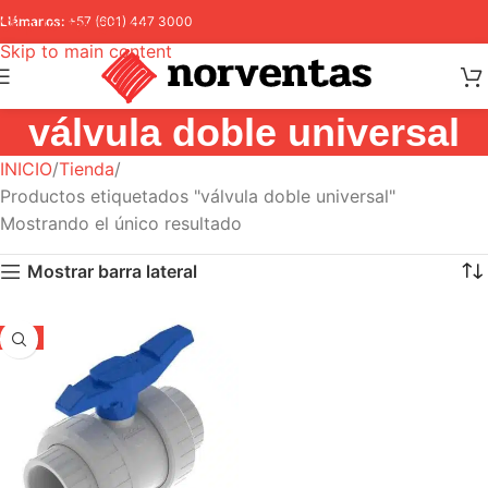
Skip to navigation
Llámanos:
+57 (601) 447 3000
Skip to main content
válvula doble universal
INICIO
Tienda
Productos etiquetados "válvula doble universal"
Mostrando el único resultado
Mostrar barra lateral
-5%