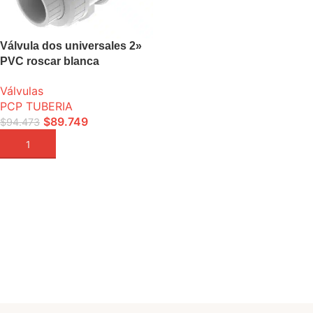
Válvula dos universales 2»
PVC roscar blanca
Válvulas
PCP TUBERIA
$
89.749
$
94.473
AÑADIR A LA CESTA