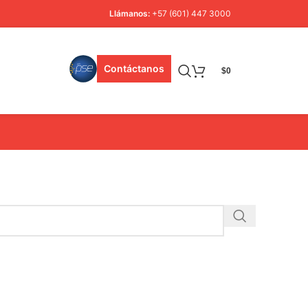
Llámanos:
+57 (601) 447 3000
Contáctanos
$
0