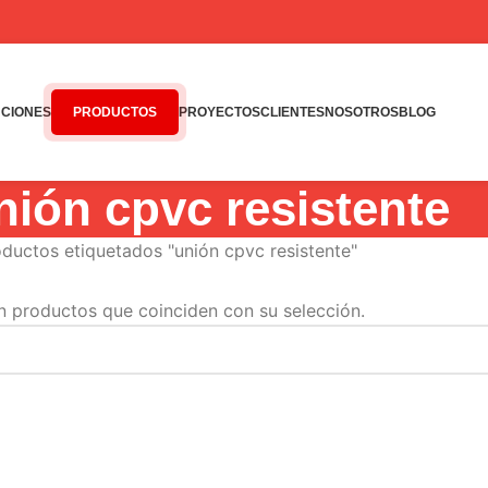
CIONES
PRODUCTOS
PROYECTOS
CLIENTES
NOSOTROS
BLOG
nión cpvc resistente
ductos etiquetados "unión cpvc resistente"
n productos que coinciden con su selección.