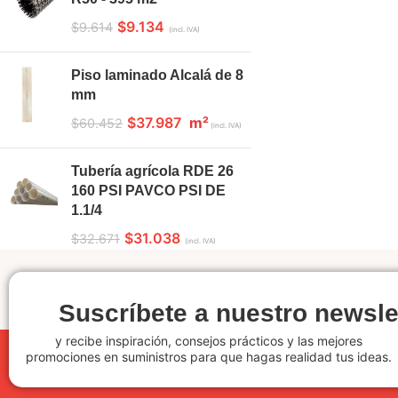
$
9.134
$
9.614
(incl. IVA)
Piso laminado Alcalá de 8
mm
$
37.987
m²
$
60.452
(incl. IVA)
Tubería agrícola RDE 26
160 PSI PAVCO PSI DE
1.1/4
$
31.038
$
32.671
(incl. IVA)
Suscríbete a nuestro newsle
y recibe inspiración, consejos prácticos y las mejores
promociones en suministros para que hagas realidad tus ideas.