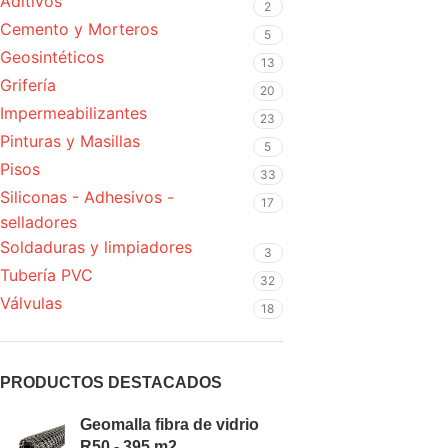
Aditivos
2
Cemento y Morteros
5
Geosintéticos
13
Grifería
20
Impermeabilizantes
23
Pinturas y Masillas
5
Pisos
33
Siliconas - Adhesivos -
17
selladores
Soldaduras y limpiadores
3
Tubería PVC
32
Válvulas
18
PRODUCTOS DESTACADOS
Geomalla fibra de vidrio
R50 - 395 m2