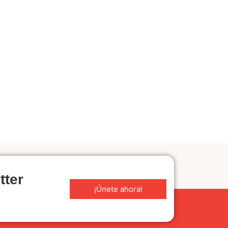
tter
¡Únete ahora!