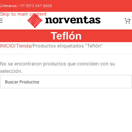
Skip to navigation
Llámanos:
+57 (601) 447 3000
Skip to main content
Teflón
INICIO
Tienda
Productos etiquetados "Teflón"
No se encontraron productos que coinciden con su
selección.