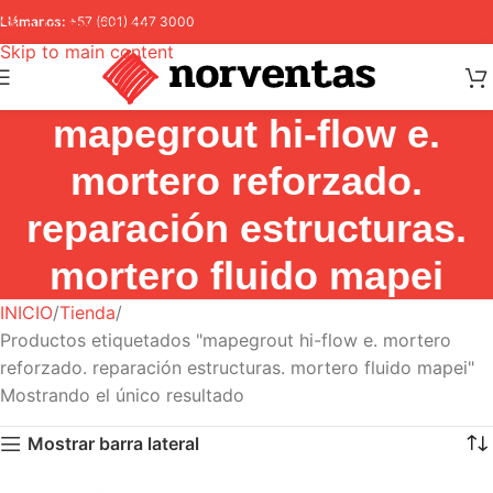
Skip to navigation
Llámanos:
+57 (601) 447 3000
Skip to main content
mapegrout hi-flow e.
mortero reforzado.
reparación estructuras.
mortero fluido mapei
INICIO
Tienda
Productos etiquetados "mapegrout hi-flow e. mortero
reforzado. reparación estructuras. mortero fluido mapei"
Mostrando el único resultado
Mostrar barra lateral