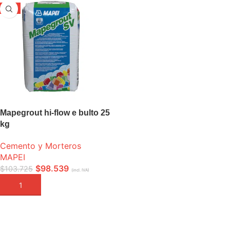
-5%
Mapegrout hi-flow e bulto 25
kg
Cemento y Morteros
MAPEI
$
98.539
$
103.725
(incl. IVA)
AÑADIR A LA CESTA