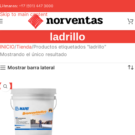
Skip to navigation
Llámanos:
+57 (601) 447 3000
Skip to main content
ladrillo
INICIO
Tienda
Productos etiquetados "ladrillo"
Mostrando el único resultado
Mostrar barra lateral
-5%