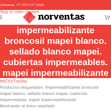
Skip to navigation
Llámanos:
+57 (601) 447 3000
Skip to main content
impermeabilizante
broncosil mapei blanco.
sellado blanco mapei.
cubiertas impermeables.
mapei impermeabilizante
INICIO
Tienda
Productos etiquetados "impermeabilizante broncosil
mapei blanco. sellado blanco mapei. cubiertas
impermeables. mapei impermeabilizante"
Mostrando el único resultado