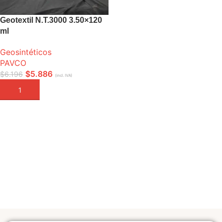
Geotextil N.T.3000 3.50×120
ml
Geosintéticos
PAVCO
$
5.886
$
6.196
(incl. IVA)
AÑADIR A LA CESTA