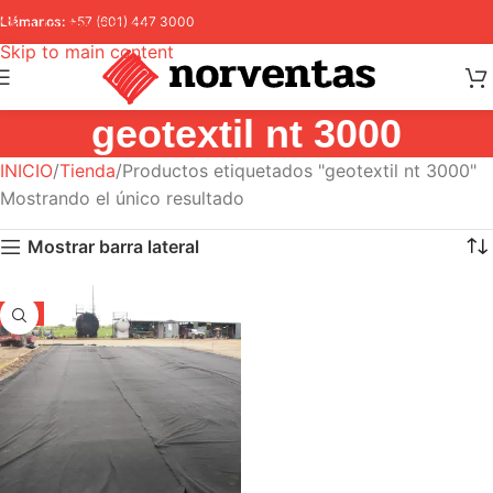
Skip to navigation
Llámanos:
+57 (601) 447 3000
Skip to main content
geotextil nt 3000
INICIO
Tienda
Productos etiquetados "geotextil nt 3000"
Mostrando el único resultado
Mostrar barra lateral
-5%