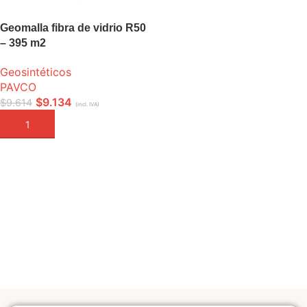
Geomalla fibra de vidrio R50
– 395 m2
Geosintéticos
PAVCO
$
9.134
$
9.614
(incl. IVA)
AÑADIR A LA CESTA