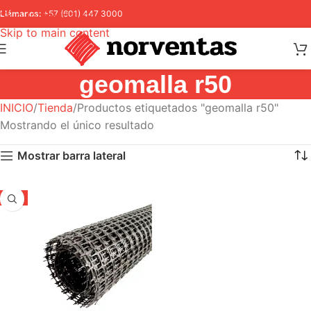
Skip to navigation
Llámanos:
+57 (601) 447 3000
Skip to main content
geomalla r50
INICIO
Tienda
Productos etiquetados "geomalla r50"
Mostrando el único resultado
Mostrar barra lateral
-5%