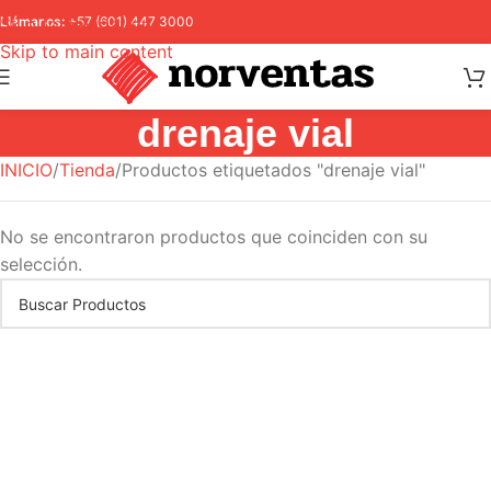
Skip to navigation
Llámanos:
+57 (601) 447 3000
Skip to main content
drenaje vial
INICIO
Tienda
Productos etiquetados "drenaje vial"
No se encontraron productos que coinciden con su
selección.