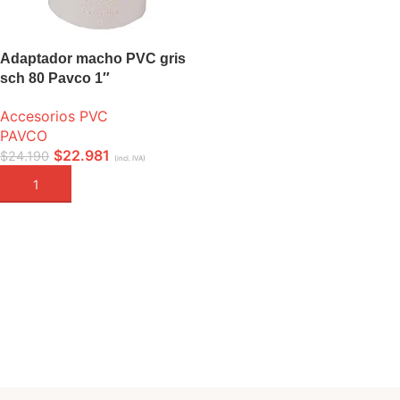
Adaptador macho PVC gris
sch 80 Pavco 1″
Accesorios PVC
PAVCO
$
22.981
$
24.190
(incl. IVA)
AÑADIR A LA CESTA