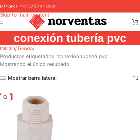
Skip to navigation
Llámanos:
+57 (601) 447 3000
Skip to main content
conexión tubería pvc
INICIO
Tienda
Productos etiquetados "conexión tubería pvc"
Mostrando el único resultado
Mostrar barra lateral
-5%