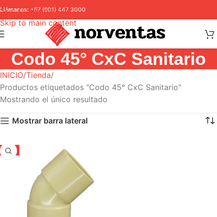
Skip to navigation
Llámanos:
+57 (601) 447 3000
Skip to main content
Codo 45° CxC Sanitario
INICIO
Tienda
Productos etiquetados "Codo 45° CxC Sanitario"
Mostrando el único resultado
Mostrar barra lateral
-5%