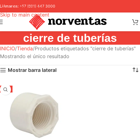
Skip to navigation
Llámanos:
+57 (601) 447 3000
Skip to main content
cierre de tuberías
INICIO
Tienda
Productos etiquetados "cierre de tuberías"
Mostrando el único resultado
Mostrar barra lateral
-5%