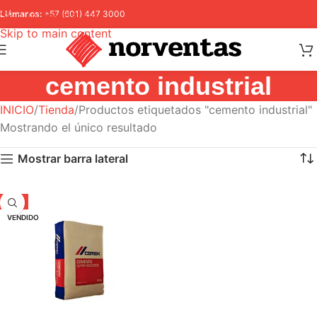
Skip to navigation
Llámanos:
+57 (601) 447 3000
Skip to main content
cemento industrial
INICIO
Tienda
Productos etiquetados "cemento industrial"
Mostrando el único resultado
Mostrar barra lateral
-9%
VENDIDO