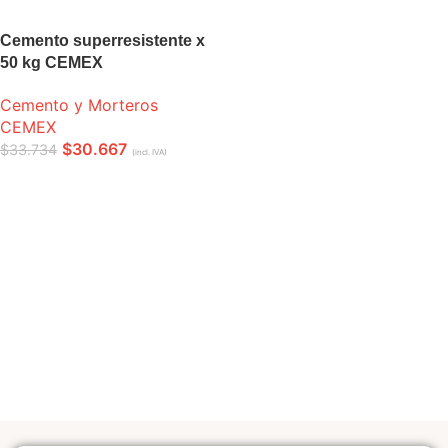
Cemento superresistente x
50 kg CEMEX
Cemento y Morteros
CEMEX
$
30.667
$
33.734
(incl. IVA)
LEER MÁS