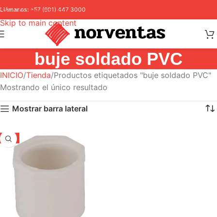
Skip to navigation
Llámanos:
+57 (601) 447 3000
Skip to main content
buje soldado PVC
INICIO
Tienda
Productos etiquetados "buje soldado PVC"
Mostrando el único resultado
Mostrar barra lateral
-5%