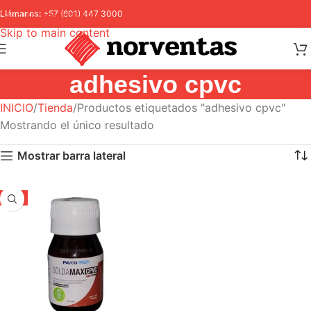
Skip to navigation
Llámanos:
+57 (601) 447 3000
Skip to main content
adhesivo cpvc
INICIO
Tienda
Productos etiquetados "adhesivo cpvc"
Mostrando el único resultado
Mostrar barra lateral
-5%