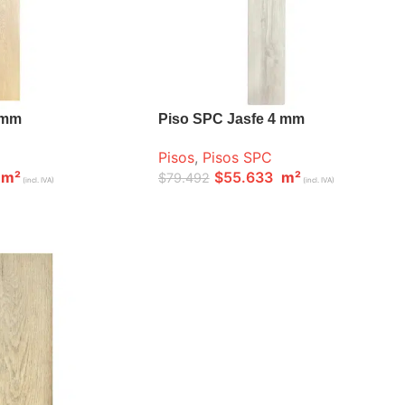
 mm
Piso SPC Jasfe 4 mm
Pisos
,
Pisos SPC
m²
$
55.633
m²
$
79.492
(incl. IVA)
(incl. IVA)
A
LEER MÁS