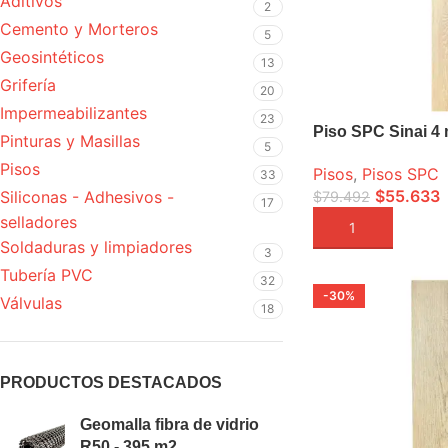
Aditivos
2
Cemento y Morteros
5
Geosintéticos
13
Grifería
20
Impermeabilizantes
23
Piso SPC Sinai 4
Pinturas y Masillas
5
Pisos
Pisos
,
Pisos SPC
33
$
55.633
Siliconas - Adhesivos -
$
79.492
17
selladores
AÑADIR A LA CEST
Soldaduras y limpiadores
3
Tubería PVC
32
-30%
Válvulas
18
VENDIDO
PRODUCTOS DESTACADOS
Geomalla fibra de vidrio
R50 - 395 m2