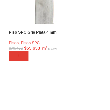
Piso SPC Gris Plata 4 mm
Pisos
,
Pisos SPC
$
55.633
m²
$
79.492
(incl. IVA)
AÑADIR A LA CESTA