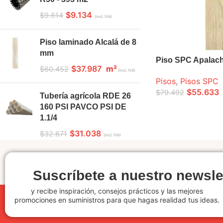
$
9.134
$
9.614
(incl. IVA)
Piso laminado Alcalá de 8
mm
Piso SPC Apalac
$
37.987
m²
$
60.452
(incl. IVA)
Pisos
,
Pisos SPC
$
55.633
$
79.492
Tubería agrícola RDE 26
160 PSI PAVCO PSI DE
LEER MÁS
1.1/4
$
31.038
$
32.671
(incl. IVA)
Suscríbete a nuestro newsle
y recibe inspiración, consejos prácticos y las mejores
promociones en suministros para que hagas realidad tus ideas.