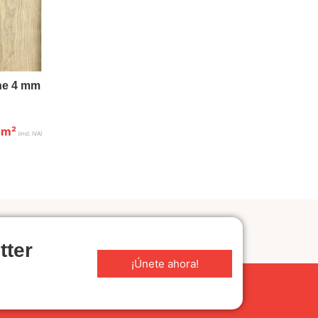
he 4 mm
m²
(incl. IVA)
tter
¡Únete ahora!