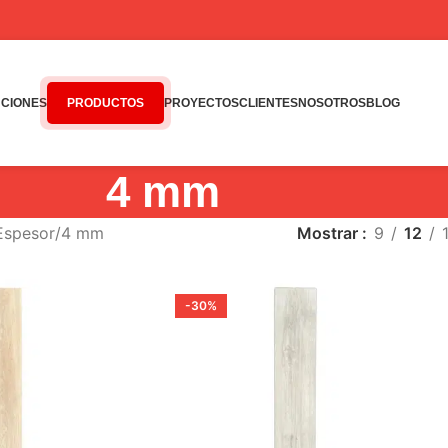
CIONES
PRODUCTOS
PROYECTOS
CLIENTES
NOSOTROS
BLOG
4 mm
Espesor
4 mm
Mostrar
9
12
-30%
VENDIDO