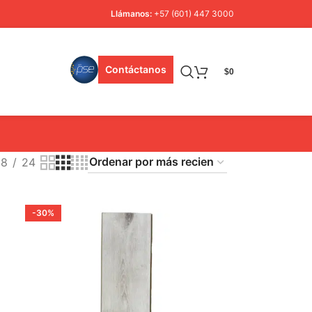
Llámanos:
+57 (601) 447 3000
Contáctanos
$
0
18
24
-30%