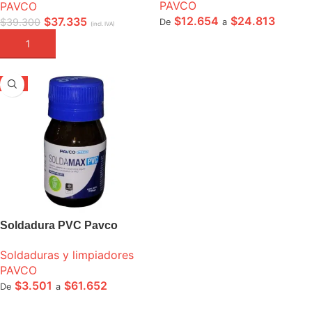
PAVCO
PAVCO
$
12.654
$
24.813
$
37.335
$
39.300
De
a
(incl. IVA)
SELECCIONE OPCIONES
AÑADIR A LA CESTA
-5%
Soldadura PVC Pavco
Soldaduras y limpiadores
PAVCO
$
3.501
$
61.652
De
a
SELECCIONE OPCIONES