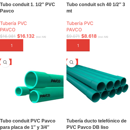
Tubo conduit 1. 1/2″ PVC
Tubo conduit sch 40 1/2″ 3
Pavco
mt
Tubería PVC
Tubería PVC
PAVCO
PAVCO
$
16.132
$
8.618
$
16.981
$
9.071
(incl. IVA)
(incl. IVA)
AÑADIR A LA CESTA
AÑADIR A LA CESTA
-5%
-5%
Tubo conduit PVC Pavco
Tubería ducto telefónico de
para placa de 1″ y 3/4″
PVC Pavco DB liso