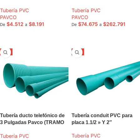
Tubería PVC
Tubería PVC
PAVCO
PAVCO
$
4.512
$
8.191
$
74.675
$
262.791
De
a
De
a
SELECCIONE OPCIONES
SELECCIONE OPCIONES
-5%
-5%
Tubería ducto telefónico de
Tubería conduit PVC para
3 Pulgadas Pavco (TRAMO
placa 1.1/2 » Y 2″
3M)
Tubería PVC
Tubería PVC