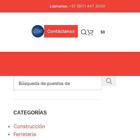
Llámanos:
+57 (601) 447 3000
Contáctanos
$
0
CATEGORÍAS
Construcción
Ferreteria