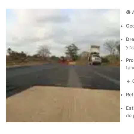
👷 
Geo
Dre
y s
Pro
tan
🔹
Ref
Est
de 