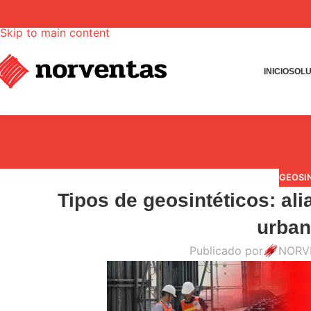
Skip to navigation
Skip to main content
INICIO
SOLU
GEOSI
Tipos de geosintéticos: ali
urban
Publicado por
NORV