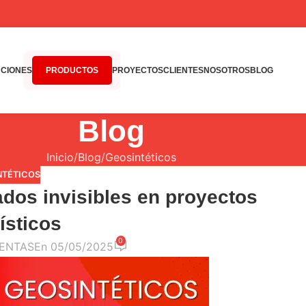
CIONES
PRODUCTOS
PROYECTOS
CLIENTES
NOSOTROS
BLOG
Blog
Inicio
Blog
Geosintéticos
NTÉTICOS
ados invisibles en proyectos
ísticos
0
ENTAS
En 05/05/2025