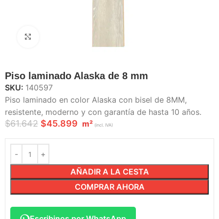
Haga Click para agrandar
Piso laminado Alaska de 8 mm
SKU:
140597
Piso laminado en color Alaska con bisel de 8MM,
resistente, moderno y con garantía de hasta 10 años.
$
61.642
$
45.899
m²
(incl. IVA)
AÑADIR A LA CESTA
COMPRAR AHORA
Escribinos por WhatsApp