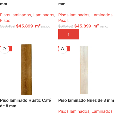
mm
mm
Pisos laminados
,
Laminados
,
Pisos laminados
,
Laminados
,
Pisos
Pisos
$
45.899
m²
$
45.899
m²
$
60.452
$
60.452
(incl. IVA)
(incl. IVA)
LEER MÁS
AÑADIR A LA CESTA
-20%
-24%
Piso laminado Rustic Café
Piso laminado Nuez de 8 mm
de 8 mm
Pisos laminados
,
Laminados
,