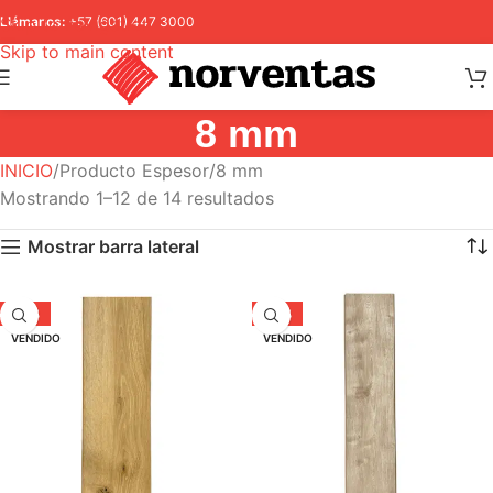
Skip to navigation
Llámanos:
+57 (601) 447 3000
Skip to main content
8 mm
INICIO
Producto Espesor
8 mm
Mostrando 1–12 de 14 resultados
Mostrar barra lateral
-37%
-37%
VENDIDO
VENDIDO