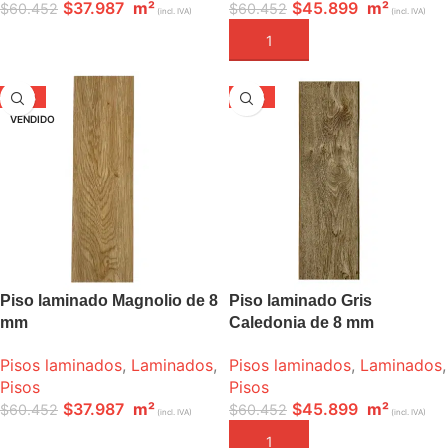
$
37.987
m²
$
45.899
m²
$
60.452
$
60.452
(incl. IVA)
(incl. IVA)
LEER MÁS
AÑADIR A LA CESTA
-37%
-24%
VENDIDO
Piso laminado Magnolio de 8
Piso laminado Gris
mm
Caledonia de 8 mm
Pisos laminados
,
Laminados
,
Pisos laminados
,
Laminados
,
Pisos
Pisos
$
37.987
m²
$
45.899
m²
$
60.452
$
60.452
(incl. IVA)
(incl. IVA)
LEER MÁS
AÑADIR A LA CESTA