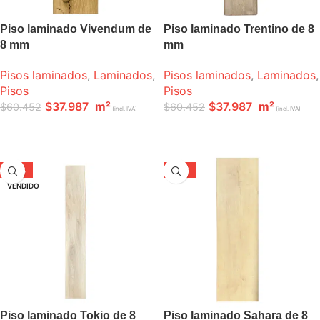
Piso laminado Vivendum de
Piso laminado Trentino de 8
8 mm
mm
Pisos laminados
,
Laminados
,
Pisos laminados
,
Laminados
,
Pisos
Pisos
$
37.987
m²
$
37.987
m²
$
60.452
$
60.452
(incl. IVA)
(incl. IVA)
LEER MÁS
LEER MÁS
-24%
-24%
VENDIDO
Piso laminado Tokio de 8
Piso laminado Sahara de 8