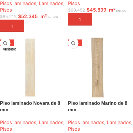
Pisos laminados
,
Laminados
,
Pisos
Pisos
$
45.899
m²
$
60.452
(incl. IVA)
$
52.345
m²
$
65.212
(incl. IVA)
AÑADIR A LA CESTA
AÑADIR A LA CESTA
-37%
-24%
VENDIDO
Piso laminado Novara de 8
Piso laminado Marino de 8
mm
mm
Pisos laminados
,
Laminados
,
Pisos laminados
,
Laminados
,
Pisos
Pisos