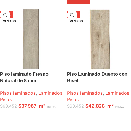
-37%
-29%
VENDIDO
VENDIDO
Piso laminado Fresno
Piso Laminado Duento con
Natural de 8 mm
Bisel
Pisos laminados
,
Laminados
,
Pisos laminados
,
Laminados
,
Pisos
Pisos
$
37.987
m²
$
42.828
m²
$
60.452
$
60.452
(incl. IVA)
(incl. IVA)
LEER MÁS
LEER MÁS