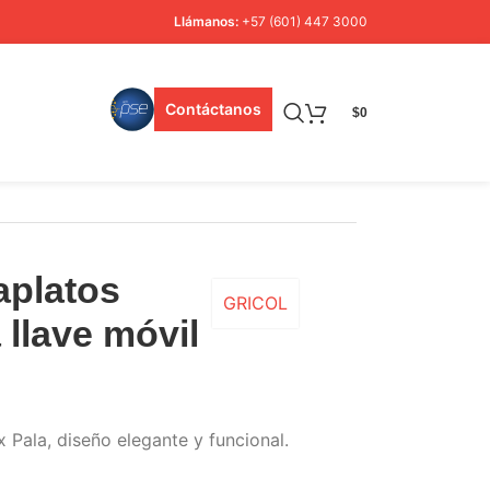
Llámanos:
+57 (601) 447 3000
Contáctanos
$
0
vaplatos
GRICOL
 llave móvil
x Pala, diseño elegante y funcional.