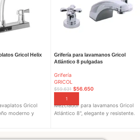
platos Gricol Helix
Grifería para lavamanos Gricol
Atlántico 8 pulgadas
Grifería
GRICOL
$
56.650
$
59.631
A
AÑADIR A LA CESTA
avaplatos Gricol
Mezclador para lavamanos Gricol
iseño moderno y
Atlántico 8", elegante y resistente.