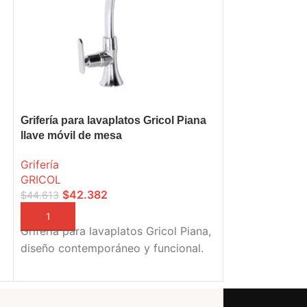
Grifería para lavaplatos Gricol Piana
Grifería para l
llave móvil de mesa
Pristina llave 
Grifería
Grifería
GRICOL
GRICOL
$
42.382
$
90.5
$
44.613
$
95.356
AÑADIR A LA CESTA
AÑADIR A LA C
Grifería para lavaplatos Gricol Piana,
Grifería para l
diseño contemporáneo y funcional.
Pristina, sofist