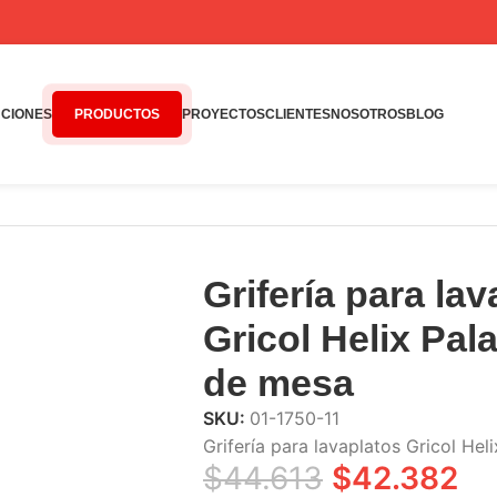
CIONES
PRODUCTOS
PROYECTOS
CLIENTES
NOSOTROS
BLOG
x Pala llave móvil de mesa
Grifería para la
Gricol Helix Pala
de mesa
SKU:
01-1750-11
Grifería para lavaplatos Gricol Heli
$
44.613
$
42.382