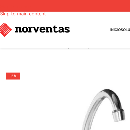
Skip to navigation
Skip to main content
INICIO
SOLU
INICIO
Tienda
Grifería
Grifería para lavaplatos Gricol Heli
-5%