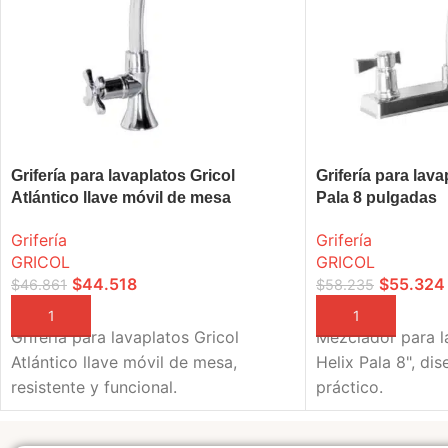
Grifería para lavaplatos Gricol
Grifería para lava
Atlántico llave móvil de mesa
Pala 8 pulgadas
Grifería
Grifería
GRICOL
GRICOL
$
44.518
$
55.324
$
46.861
$
58.235
AÑADIR A LA CESTA
AÑADIR A LA CEST
Grifería para lavaplatos Gricol
Mezclador para l
Atlántico llave móvil de mesa,
Helix Pala 8", d
resistente y funcional.
práctico.