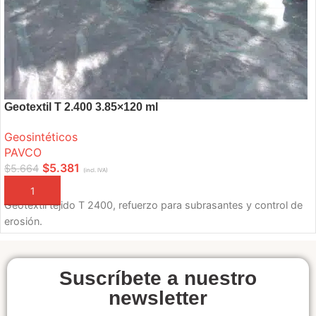
Geotextil T 2.400 3.85×120 ml
Geosintéticos
PAVCO
$
5.381
$
5.664
(incl. IVA)
AÑADIR A LA CESTA
Geotextil tejido T 2400, refuerzo para subrasantes y control de
erosión.
Suscríbete a nuestro
newsletter