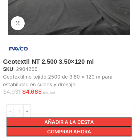
Haga Click para agrandar
Geotextil NT 2.500 3.50×120 ml
SKU:
2904256
Geotextil no tejido 2500 de 3.80 x 120 m para
estabilidad en suelos y drenaje.
$
4.931
$
4.685
(incl. IVA)
AÑADIR A LA CESTA
COMPRAR AHORA