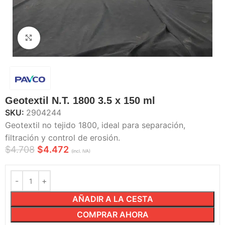
Haga Click para agrandar
Geotextil N.T. 1800 3.5 x 150 ml
SKU:
2904244
Geotextil no tejido 1800, ideal para separación,
filtración y control de erosión.
$
4.708
$
4.472
(incl. IVA)
AÑADIR A LA CESTA
COMPRAR AHORA