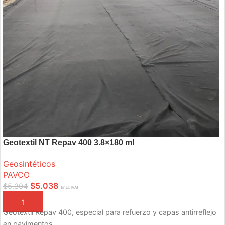
Geotextil NT Repav 400 3.8×180 ml
Geosintéticos
PAVCO
$
5.038
$
5.304
(incl. IVA)
AÑADIR A LA CESTA
Geotextil Repav 400, especial para refuerzo y capas antirreflejo
en pavimentos.