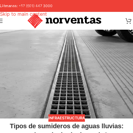
Skip to navigation
Llámanos:
+57 (601) 447 3000
Skip to main content
INFRAESTRUCTURA
Tipos de sumideros de aguas lluvias: