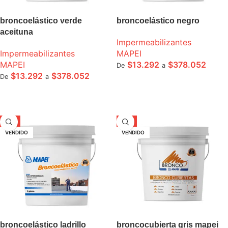
broncoelástico verde
broncoelástico negro
aceituna
Impermeabilizantes
Impermeabilizantes
MAPEI
MAPEI
$
13.292
$
378.052
De
a
$
13.292
$
378.052
De
a
SELECCIONE OPCIONES
SELECCIONE OPCIONES
-5%
-5%
VENDIDO
VENDIDO
broncoelástico ladrillo
broncocubierta gris mapei