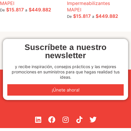
MAPEI
Impermeabilizantes
$
15.817
$
449.882
MAPEI
De
a
$
15.817
$
449.882
De
a
SELECCIONE OPCIONES
SELECCIONE OPCIONES
Suscríbete a nuestro
newsletter
y recibe inspiración, consejos prácticos y las mejores
promociones en suministros para que hagas realidad tus
ideas.
¡Únete ahora!