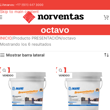
Skip to navigation
Llámanos:
+57 (601) 447 3000
Skip to main content
octavo
INICIO
Producto PRESENTACIÓN
octavo
Mostrando los 6 resultados
Mostrar barra lateral
-5%
-5%
VENDIDO
VENDIDO