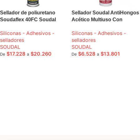
Sellador de poliuretano
Sellador Soudal AntiHongos
Soudaflex 40FC Soudal
Acético Multiuso Con
cartucho 300 ml
Fungicida
Siliconas - Adhesivos -
Siliconas - Adhesivos -
selladores
selladores
SOUDAL
SOUDAL
$
17.228
$
20.260
$
6.528
$
13.801
De
a
De
a
SELECCIONE OPCIONES
SELECCIONE OPCIONES