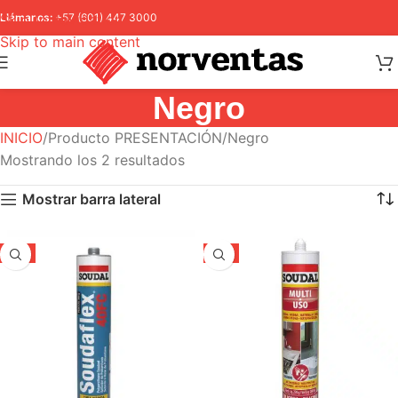
Skip to navigation
Llámanos:
+57 (601) 447 3000
Skip to main content
Negro
INICIO
Producto PRESENTACIÓN
Negro
Mostrando los 2 resultados
Mostrar barra lateral
-5%
-5%