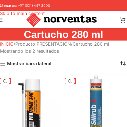
Skip to navigation
Llámanos:
+57 (601) 447 3000
Skip to main content
Cartucho 280 ml
INICIO
Producto PRESENTACIÓN
Cartucho 280 ml
Mostrando los 2 resultados
Mostrar barra lateral
-5%
-5%