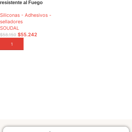
resistente al Fuego
Soudafoam FR
Siliconas - Adhesivos -
selladores
SOUDAL
$
55.242
$
58.150
AÑADIR A LA CESTA