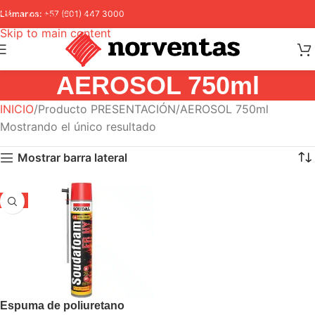
Skip to navigation
Llámanos:
+57 (601) 447 3000
Skip to main content
AEROSOL 750ml
INICIO
Producto PRESENTACIÓN
AEROSOL 750ml
Mostrando el único resultado
Mostrar barra lateral
-5%
Espuma de poliuretano