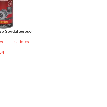
uso Soudal aerosol
ivos - selladores
84
ONES