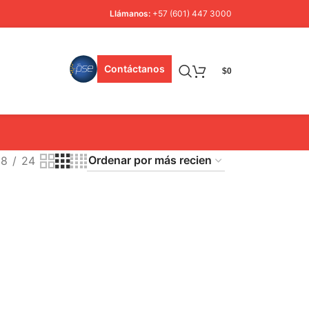
Llámanos:
+57 (601) 447 3000
Contáctanos
$
0
18
24