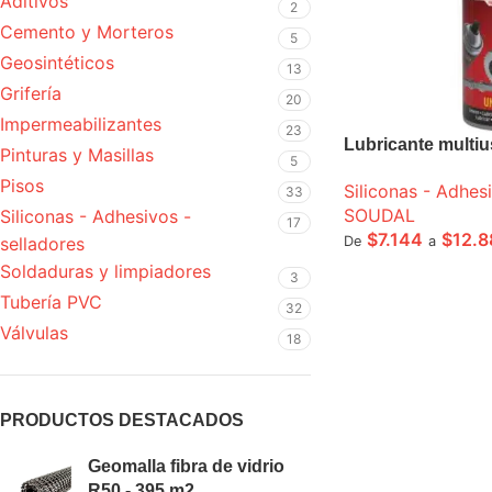
Aditivos
2
Cemento y Morteros
5
Geosintéticos
13
Grifería
20
Impermeabilizantes
23
Lubricante multi
Pinturas y Masillas
5
Pisos
Siliconas - Adhes
33
SOUDAL
Siliconas - Adhesivos -
17
$
7.144
$
12.8
De
a
selladores
Soldaduras y limpiadores
SELECCIONE OPCI
3
Tubería PVC
32
Válvulas
18
PRODUCTOS DESTACADOS
Geomalla fibra de vidrio
R50 - 395 m2