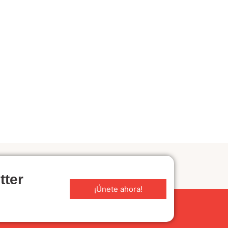
tter
¡Únete ahora!