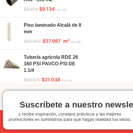
$
9.134
$
9.614
(incl. IVA)
Piso laminado Alcalá de 8
mm
$
37.987
m²
$
60.452
(incl. IVA)
Tubería agrícola RDE 26
160 PSI PAVCO PSI DE
1.1/4
$
31.038
$
32.671
(incl. IVA)
Suscríbete a nuestro newsle
y recibe inspiración, consejos prácticos y las mejores
promociones en suministros para que hagas realidad tus ideas.