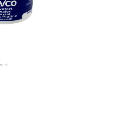
ncl. IVA)
A