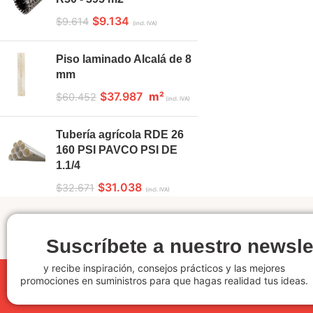
$
9.134
$
9.614
(incl. IVA)
Piso laminado Alcalá de 8
mm
$
37.987
m²
$
60.452
(incl. IVA)
Tubería agrícola RDE 26
160 PSI PAVCO PSI DE
1.1/4
$
31.038
$
32.671
(incl. IVA)
Suscríbete a nuestro newsle
y recibe inspiración, consejos prácticos y las mejores
promociones en suministros para que hagas realidad tus ideas.