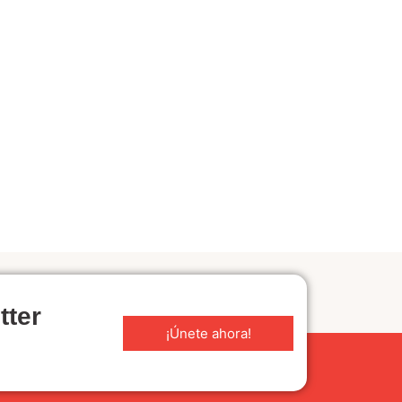
tter
¡Únete ahora!