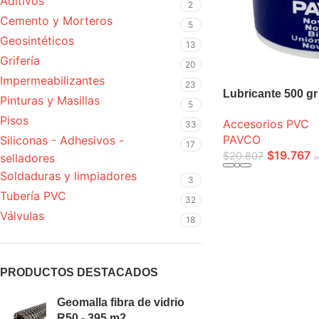
Aditivos
2
Cemento y Morteros
5
Geosintéticos
13
Grifería
20
Impermeabilizantes
23
Lubricante 500 gr
Pinturas y Masillas
5
Pisos
Accesorios PVC
33
PAVCO
Siliconas - Adhesivos -
17
$
19.767
$
20.807
selladores
(i
Soldaduras y limpiadores
3
AÑADIR A LA CEST
Tubería PVC
32
Válvulas
18
PRODUCTOS DESTACADOS
Geomalla fibra de vidrio
R50 - 395 m2