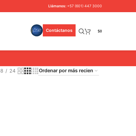
Llámanos:
+57 (601) 447 3000
Contáctanos
$
0
18
24