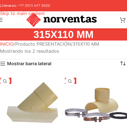
Skip to navigation
Llámanos:
+57 (601) 447 3000
Skip to main content
315X110 MM
INICIO
Producto PRESENTACIÓN
315X110 MM
Mostrando los 2 resultados
Mostrar barra lateral
-5%
-5%