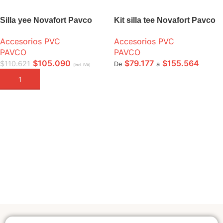
Silla yee Novafort Pavco
Kit silla tee Novafort Pavco
Accesorios PVC
Accesorios PVC
PAVCO
PAVCO
$
105.090
$
79.177
$
155.564
$
110.621
De
a
(incl. IVA)
AÑADIR A LA CESTA
SELECCIONE OPCIONES