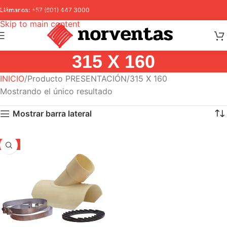
Skip to navigation
Llámanos:
+57 (601) 447 3000
Skip to main content
315 X 160
INICIO
Producto PRESENTACIÓN
315 X 160
Mostrando el único resultado
Mostrar barra lateral
-5%