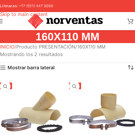
Skip to navigation
Llámanos:
+57 (601) 447 3000
Skip to main content
160X110 MM
INICIO
Producto PRESENTACIÓN
160X110 MM
Mostrando los 2 resultados
Mostrar barra lateral
-5%
-5%