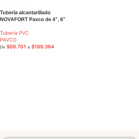
Tubería alcantarillado
NOVAFORT Pavco de 4”, 6”
8” tramo 6m
Tubería PVC
PAVCO
$
69.701
$
189.364
De
a
SELECCIONE OPCIONES