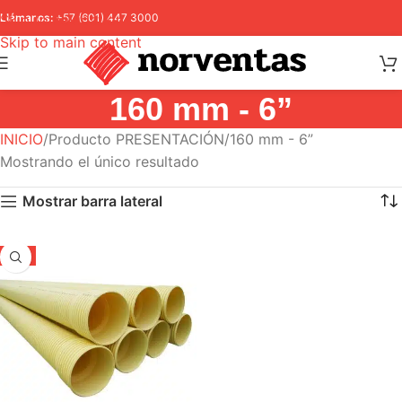
Skip to navigation
Llámanos:
+57 (601) 447 3000
Skip to main content
160 mm - 6”
INICIO
Producto PRESENTACIÓN
160 mm - 6”
Mostrando el único resultado
Mostrar barra lateral
-5%