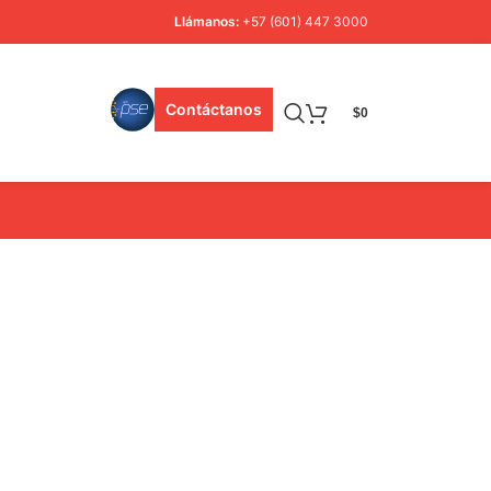
Llámanos:
+57 (601) 447 3000
Contáctanos
$
0