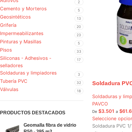
Aditivos
2
Cemento y Morteros
5
Geosintéticos
13
Grifería
20
Impermeabilizantes
23
Pinturas y Masillas
5
Pisos
33
Siliconas - Adhesivos -
17
selladores
Soldaduras y limpiadores
3
Tubería PVC
Soldadura PV
32
Válvulas
18
Soldaduras y lim
PAVCO
$
3.501
$
61.
De
a
PRODUCTOS DESTACADOS
Seleccione opcio
Geomalla fibra de vidrio
Soldadura PVC 1/
R50 - 395 m2