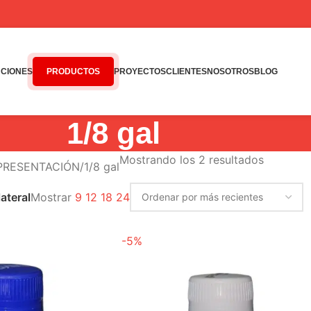
CIONES
PRODUCTOS
PROYECTOS
CLIENTES
NOSOTROS
BLOG
1/8 gal
Mostrando los 2 resultados
 PRESENTACIÓN
1/8 gal
Mostrar
9
12
18
24
ateral
-5%