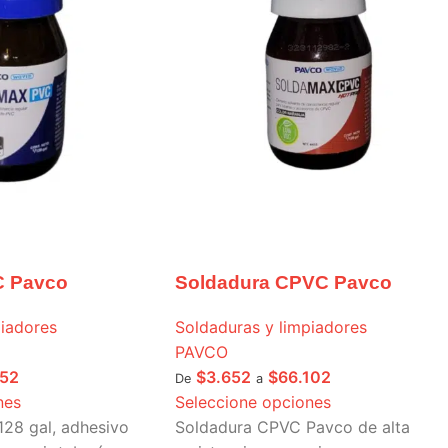
C Pavco
Soldadura CPVC Pavco
piadores
Soldaduras y limpiadores
PAVCO
652
$
3.652
$
66.102
De
a
nes
Seleccione opciones
128 gal, adhesivo
Soldadura CPVC Pavco de alta