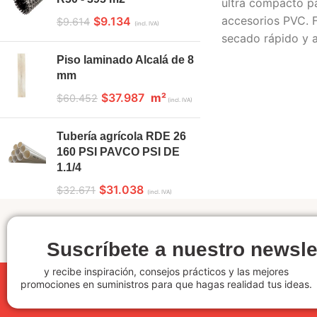
ultra compacto pa
accesorios PVC. F
$
9.134
$
9.614
(incl. IVA)
secado rápido y a
Piso laminado Alcalá de 8
mm
$
37.987
m²
$
60.452
(incl. IVA)
Tubería agrícola RDE 26
160 PSI PAVCO PSI DE
1.1/4
$
31.038
$
32.671
(incl. IVA)
Suscríbete a nuestro newsle
y recibe inspiración, consejos prácticos y las mejores
promociones en suministros para que hagas realidad tus ideas.